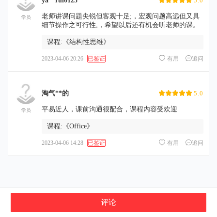
ya**rui0125
5.0
老师讲课问题尖锐但客观十足;，宏观问题高远但又具
学员
细节操作之可行性;，希望以后还有机会听老师的课。
课程:《结构性思维》


2023-04-06 20:26
已鉴证
有用
追问
淘气**的
5.0
平易近人，课前沟通很配合，课程内容受欢迎
学员
课程:《Office》


2023-04-06 14:28
已鉴证
有用
追问
评论