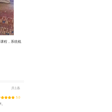
》课程，系统梳
共
1
条
5.0
平。