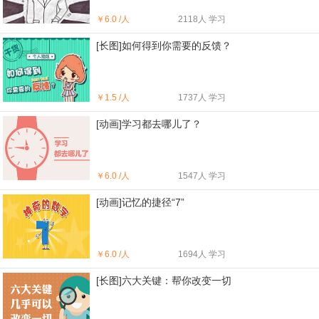
￥
6.0 /人
2118人 学习
[长图]如何得到你需要的反馈？
￥
1.5 /人
1737人 学习
[动画]学习都去哪儿了？
￥
6.0 /人
1547人 学习
[动画]记忆的捷径“7”
￥
6.0 /人
1694人 学习
[长图]六大关键：帮你改变一切