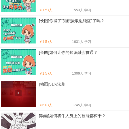
￥
1.5 /人
1553人 学习
[长图]你得了“知识摄取迟钝症”了吗？
￥
1.5 /人
1631人 学习
[长图]如何让你的知识融会贯通？
￥
1.5 /人
1309人 学习
[动画]51%法则
￥
6.0 /人
1745人 学习
[动画]如何将牛人身上的技能都榨干？