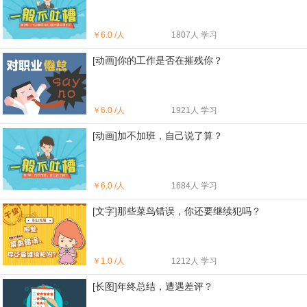
￥
6.0 /人
1807人 学习
[动画]你的工作是否在摧残你？
￥
6.0 /人
1921人 学习
[动画]加不加班，自己说了算？
￥
6.0 /人
1684人 学习
[文字]那些菜鸟错误，你还要继续犯吗？
￥
1.0 /人
1212人 学习
[长图]年终总结，遭遇差评？