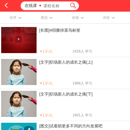
在线课
排序
类别
价格
评价
[长图]4招撕掉菜鸟标签
￥
1.5 /人
2426人 学习
[文字]职场新人的成长之痛[上]
￥
1.0 /人
1988人 学习
[文字]职场新人的成长之痛[下]
￥
1.0 /人
1801人 学习
[图文]试着朝更多不同的方向发展吧