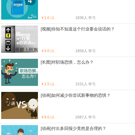
￥
1.0 /人
1836人 学习
[视频]你知不知道这个行业要会说话的？
￥
4.0 /人
1858人 学习
[长图]对职场恐惧，怎么办？
￥
1.5 /人
1531人 学习
[动画]如何减少你尝试新事物的恐惧？
￥
6.0 /人
2087人 学习
[动画]付出多回报少竟然是合理的？