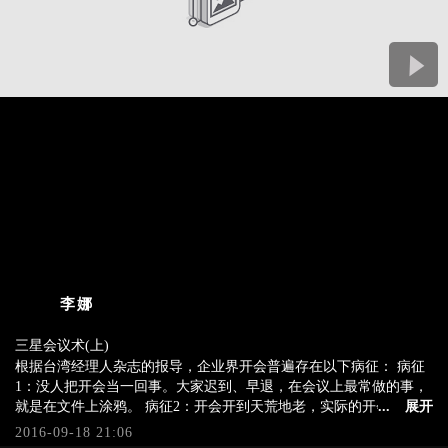
李娜
三星会议术(上)
根据台湾经理人杂志的报导，企业界开会普遍存在以下病征： 病征
根据台湾经理人杂志的报导，企业界开会普遍存在以下病征： 病征
1：没人把开会当一回事。大家迟到、早退，在会议上最常做的事，
1：没人把开会当一回事。大家迟到、早退，在会议上最常做的事，
就是在文件上涂鸦。 病征2：开会开到天荒地老，实际的开会时间总
就是在文件上涂鸦。 病征2：开会开到天荒地老，实际的开会时间总
是比预期多出两倍。 病征3：开会时，讨论内容离题后就像泼出去的
...
展开
是比预期多出两倍。 病征3：开会时，讨论内容离题后就像泼出去的
水，再也没有回来过。 病征4：开会后，决而不行的程度犹如船过水
2016-09-18 21:06
水，再也没有回来过。 病征4：开会后，决而不行的程度犹如船过水
无痕，像没开过会一样。 病征5：会议里，大家都说了很多话，但说