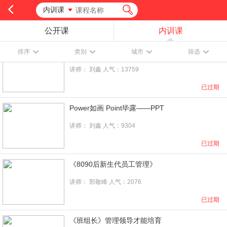
内训课
公开课
内训课
系统性管理能力训练——管理九剑
排序
类别
城市
筛选
讲师：
刘鑫
人气：13759
已过期
Power如画 Point毕露——PPT
讲师：
刘鑫
人气：9304
已过期
《8090后新生代员工管理》
讲师：
郭敬峰
人气：2076
已过期
《班组长》管理领导才能培育